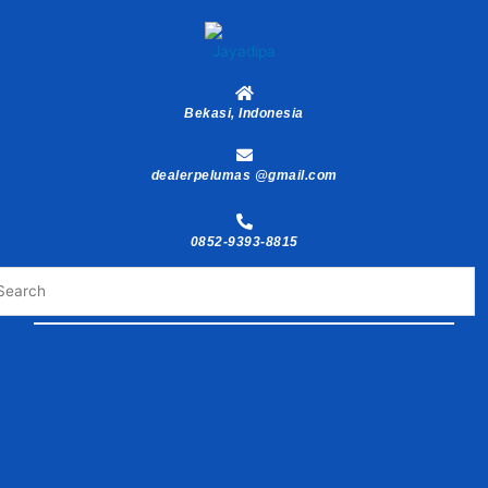
Skip
to
content
Bekasi, Indonesia
dealerpelumas @gmail.com
0852-9393-8815