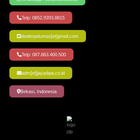
Telp: 0852.9393.8815
dealerpelumas[et]gmail.com
Telp: 087.883.400.500
adm[et]jayadipa.co.id
Bekasi, Indonesia