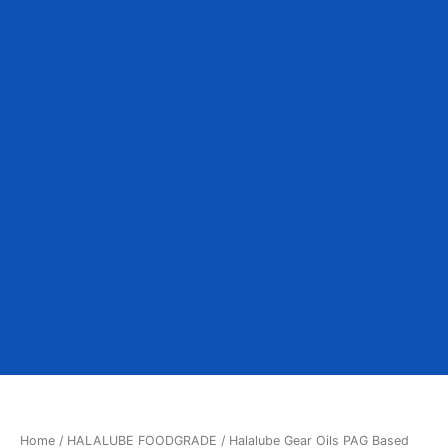
Home
/
HALALUBE FOODGRADE
/ Halalube Gear Oils PAG Based