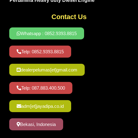
Pertamina Heavy duty Diesel Engine
Contact Us
Whatsapp : 0852.9393.8815
Telp: 0852.9393.8815
dealerpelumas[et]gmail.com
Telp: 087.883.400.500
adm[et]jayadipa.co.id
Bekasi, Indonesia