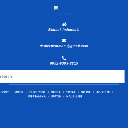
Skip
to
content
Bekasi, Indonesia
dealerpelumas @gmail.com
0852-9393-8815
HOME
MOBIL
DUPERSOL
SHELL
TOTAL
BP OIL
AGIP ENI
PERTAMINA
UPTON
HALALUBE