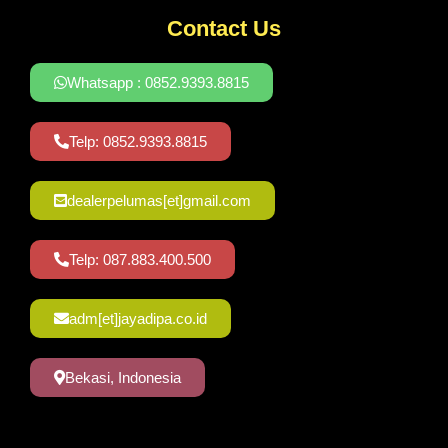
Contact Us
Whatsapp : 0852.9393.8815
Telp: 0852.9393.8815
dealerpelumas[et]gmail.com
Telp: 087.883.400.500
adm[et]jayadipa.co.id
Bekasi, Indonesia