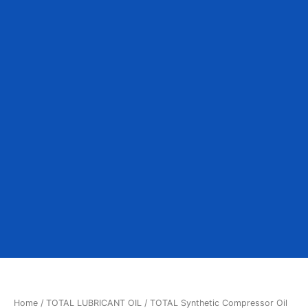
Home
/
TOTAL LUBRICANT OIL
/ TOTAL Synthetic Compressor Oil