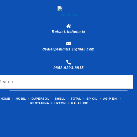
Skip
to
content
Bekasi, Indonesia
dealerpelumas @gmail.com
0852-9393-8815
HOME
MOBIL
DUPERSOL
SHELL
TOTAL
BP OIL
AGIP ENI
PERTAMINA
UPTON
HALALUBE