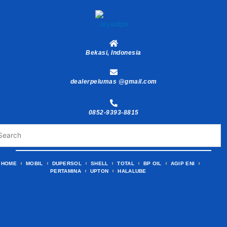
Skip
to
content
Bekasi, Indonesia
dealerpelumas @gmail.com
0852-9393-8815
HOME
MOBIL
DUPERSOL
SHELL
TOTAL
BP OIL
AGIP ENI
PERTAMINA
UPTON
HALALUBE