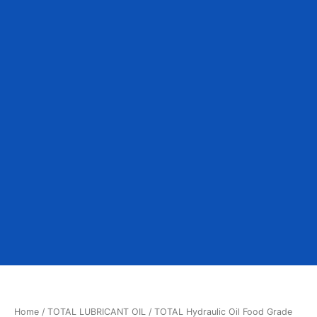
Home
/
TOTAL LUBRICANT OIL
/ TOTAL Hydraulic Oil Food Grade