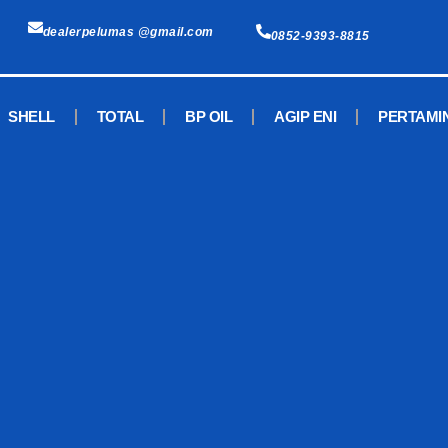
dealerpelumas @gmail.com
0852-9393-8815
SHELL
TOTAL
BP OIL
AGIP ENI
PERTAMI