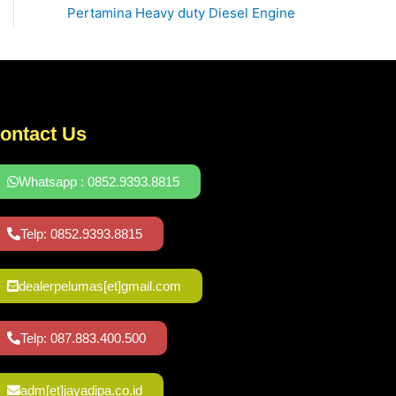
Pertamina Heavy duty Diesel Engine
ontact Us
Whatsapp : 0852.9393.8815
Telp: 0852.9393.8815
dealerpelumas[et]gmail.com
Telp: 087.883.400.500
adm[et]jayadipa.co.id