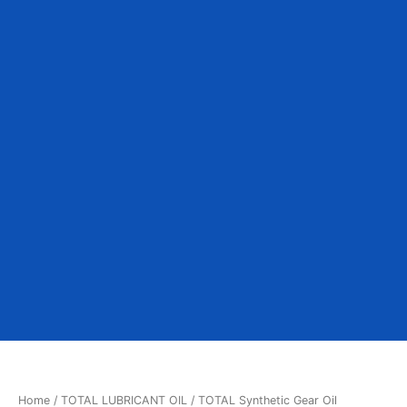
Home
/
TOTAL LUBRICANT OIL
/ TOTAL Synthetic Gear Oil