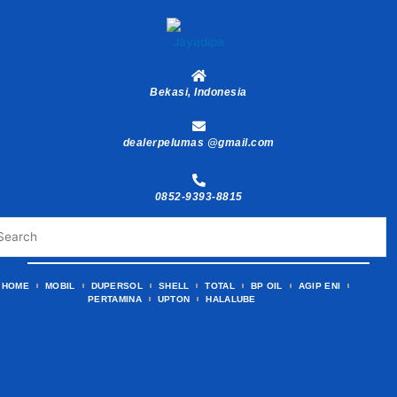
Skip
to
content
Bekasi, Indonesia
dealerpelumas @gmail.com
0852-9393-8815
HOME
MOBIL
DUPERSOL
SHELL
TOTAL
BP OIL
AGIP ENI
PERTAMINA
UPTON
HALALUBE