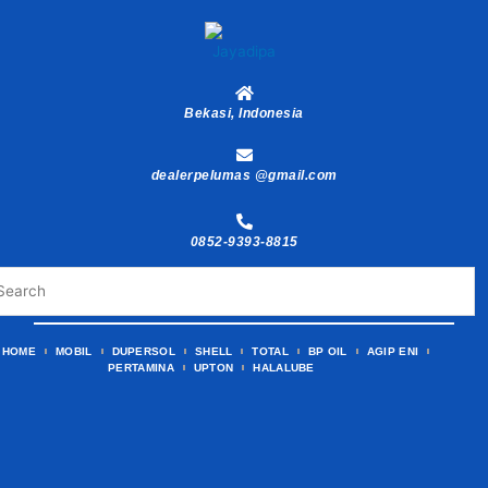
Skip
to
content
Bekasi, Indonesia
dealerpelumas @gmail.com
0852-9393-8815
HOME
MOBIL
DUPERSOL
SHELL
TOTAL
BP OIL
AGIP ENI
PERTAMINA
UPTON
HALALUBE