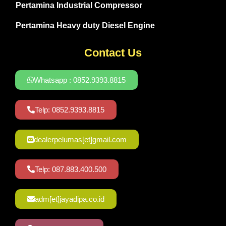
Pertamina Industrial Compressor
Pertamina Heavy duty Diesel Engine
Contact Us
Whatsapp : 0852.9393.8815
Telp: 0852.9393.8815
dealerpelumas[et]gmail.com
Telp: 087.883.400.500
adm[et]jayadipa.co.id