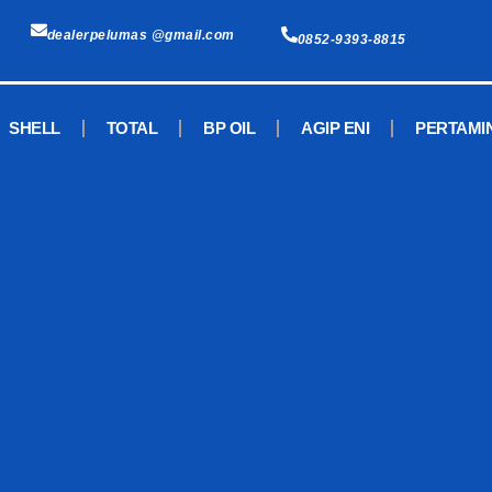
dealerpelumas @gmail.com
0852-9393-8815
SHELL
TOTAL
BP OIL
AGIP ENI
PERTAMI