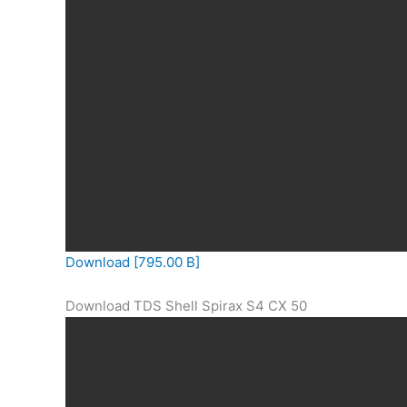
Download [795.00 B]
Download TDS Shell Spirax S4 CX 50