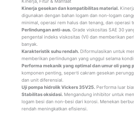
Kinerja, Fitur & Manfaat
Kinerja gesekan dan kompatibilitas material.
Kinerj
digunakan dengan bahan logam dan non-logam canggi
minimal, operasi rem halus dan tenang, dan operasi 
Perlindungan anti-aus.
Grade viskositas SAE 30 yang
pengental indeks viskositas (VI) dan memberikan p
banyak.
Karakteristik suhu rendah.
Diformulasikan untuk mem
memberikan perlindungan yang unggul selama kondis
Performa mekanik yang optimal dan umur oli yang 
komponen penting, seperti cakram gesekan perunggu p
dan unit diferensial.
Uji pompa hidrolik Vickers 35V25.
Performa luar bia
Stabilitas oksidasi.
Mengandung inhibitor untuk men
logam besi dan non-besi dari korosi. Menekan berbus
rendah meningkatkan efisiensi.