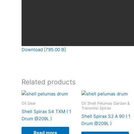
Download [795.00 B]
Related products
Oli Gear
Oli Shell Pelumas Gardan &
Transmisi Spirax
Shell Spirax S4 TXM ( 1
Shell Spirax S2 A 90 ( 1
Drum @209L )
Drum @209L )
Read more