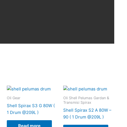
Oli Gear
Oli Shell Pelumas Gardan &
Transmisi Spirax
Shell Spirax S3 G 80W (
Shell Spirax S2 A 80W –
1 Drum @209L )
90 ( 1 Drum @209L )
Read more