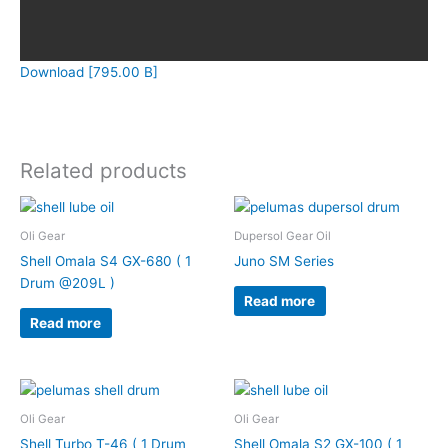
Download [795.00 B]
Related products
Oli Gear
Dupersol Gear Oil
Shell Omala S4 GX-680 ( 1
Juno SM Series
Drum @209L )
Read more
Read more
Oli Gear
Oli Gear
Shell Turbo T-46 ( 1 Drum
Shell Omala S2 GX-100 ( 1