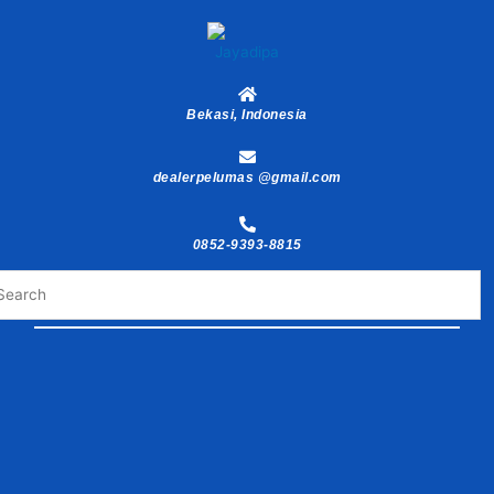
Skip
to
content
Bekasi, Indonesia
dealerpelumas @gmail.com
0852-9393-8815