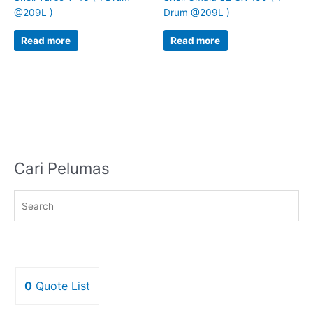
@209L )
Drum @209L )
Read more
Read more
Cari Pelumas
0
Quote List