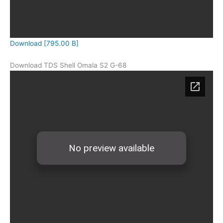
Download [795.00 B]
Download TDS Shell Omala S2 G-68