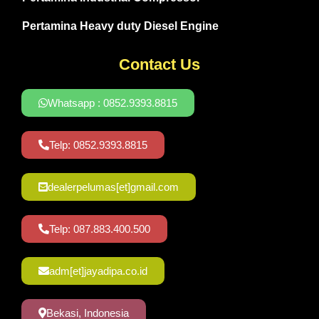
Pertamina Heavy duty Diesel Engine
Contact Us
Whatsapp : 0852.9393.8815
Telp: 0852.9393.8815
dealerpelumas[et]gmail.com
Telp: 087.883.400.500
adm[et]jayadipa.co.id
Bekasi, Indonesia