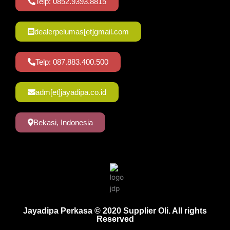
Telp: 0852.9393.8815
dealerpelumas[et]gmail.com
Telp: 087.883.400.500
adm[et]jayadipa.co.id
Bekasi, Indonesia
Jayadipa Perkasa © 2020 Supplier Oli. All rights
Reserved