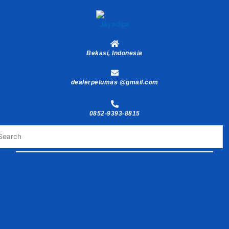
Skip
to
content
Bekasi, Indonesia
dealerpelumas @gmail.com
0852-9393-8815