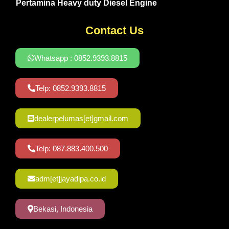
Pertamina Heavy duty Diesel Engine
Contact Us
Whatsapp : 0852.9393.8815
Telp: 0852.9393.8815
dealerpelumas[et]gmail.com
Telp: 087.883.400.500
adm[et]jayadipa.co.id
Bekasi, Indonesia