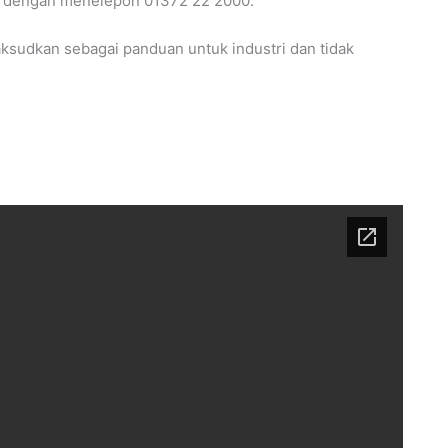
., dengan menelepon 01372 22 2000.
imaksudkan sebagai panduan untuk industri dan tidak