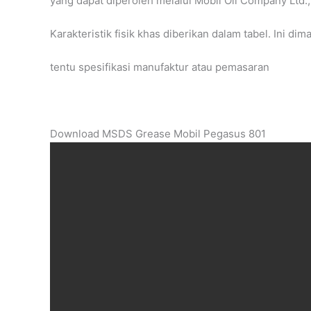
yang dapat diperoleh melalui Mobil Oil Company Ltd
Karakteristik fisik khas diberikan dalam tabel. Ini d
tentu spesifikasi manufaktur atau pemasaran
Download MSDS Grease Mobil Pegasus 801