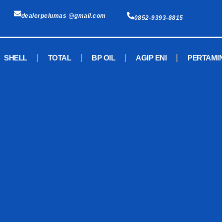
dealerpelumas @gmail.com
0852-9393-8815
SHELL
TOTAL
BP OIL
AGIP ENI
PERTAMI