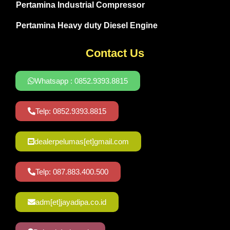
Pertamina Industrial Compressor
Pertamina Heavy duty Diesel Engine
Contact Us
Whatsapp : 0852.9393.8815
Telp: 0852.9393.8815
dealerpelumas[et]gmail.com
Telp: 087.883.400.500
adm[et]jayadipa.co.id