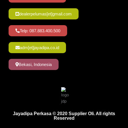
dealerpelumas[et]gmail.com
Telp: 087.883.400.500
adm[et]jayadipa.co.id
Bekasi, Indonesia
Jayadipa Perkasa © 2020 Supplier Oli. All rights
Reserved