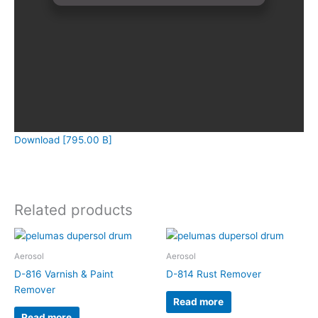
Download [795.00 B]
Related products
Aerosol
Aerosol
D-816 Varnish & Paint
D-814 Rust Remover
Remover
Read more
Read more