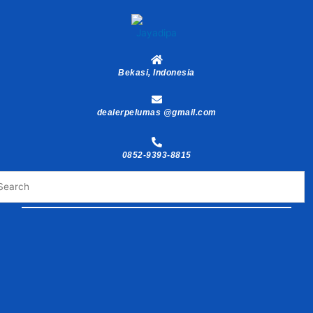
Skip
to
content
Bekasi, Indonesia
dealerpelumas @gmail.com
0852-9393-8815