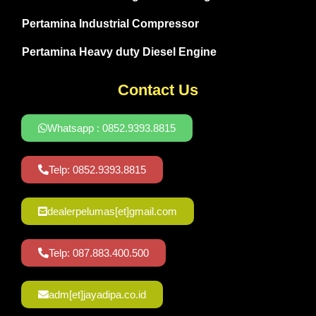
Pertamina Industrial Compressor
Pertamina Heavy duty Diesel Engine
Contact Us
Whatsapp : 0852.9393.8815
Telp: 0852.9393.8815
dealerpelumas[et]gmail.com
Telp: 087.883.400.500
adm[et]jayadipa.co.id