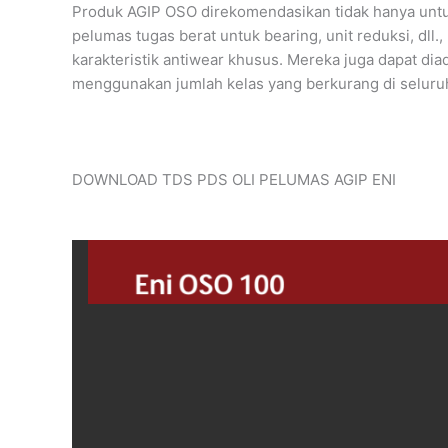
Produk AGIP OSO direkomendasikan tidak hanya untuk 
pelumas tugas berat untuk bearing, unit reduksi, dl
karakteristik antiwear khusus. Mereka juga dapat di
menggunakan jumlah kelas yang berkurang di seluruh
DOWNLOAD TDS PDS OLI PELUMAS AGIP ENI