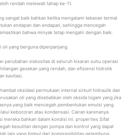
lebih rendah melewati tahap ke-11.
ang sangat baik bahkan ketika mengalami tekanan termal
bentukan endapan dan endapan, sehingga mencegah
memastikan bahwa minyak tetap mengalir dengan baik.
 oli yang berguna diperpanjang.
an perubahan viskositas di seluruh kisaran suhu operasi
hilangan gesekan yang rendah, dan efisiensi hidrolik
n kavitasi.
ghambat oksidasi permukaan internal sirkuit hidraulik dan
usakan oli yang disebabkan oleh oksida logam yang jika
litasnya yang baik mencegah pembentukan emulsi yang
elalui kebocoran atau kondensasi. Cairan karenanya
 mereka bahkan dalam kondisi ini. properties Sifat
egah kesulitan dengan pompa dan kontrol yang dapat
h lain yang timbul dari kompresibilitas gelembung