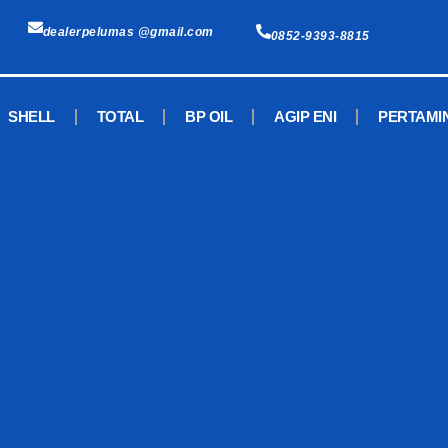
dealerpelumas @gmail.com
0852-9393-8815
SHELL
TOTAL
BP OIL
AGIP ENI
PERTAMI