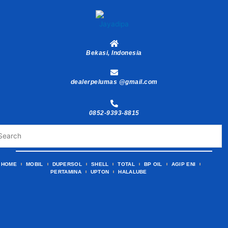
Skip
to
content
Bekasi, Indonesia
dealerpelumas @gmail.com
0852-9393-8815
HOME
MOBIL
DUPERSOL
SHELL
TOTAL
BP OIL
AGIP ENI
PERTAMINA
UPTON
HALALUBE